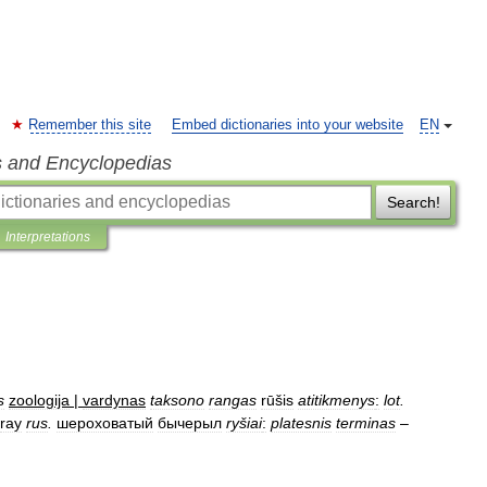
Remember this site
Embed dictionaries into your website
EN
s and Encyclopedias
Search!
Interpretations
s
zoologija
|
vardynas
taksono
rangas
rūšis
atitikmenys
:
lot
.
ray
rus
.
шероховатый
бычерыл
ryšiai
:
platesnis
terminas
–