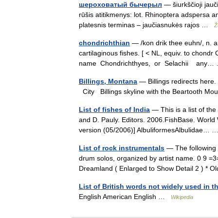
шероховатый бычерыл
— šiurkščioji jauč
rūšis atitikmenys: lot. Rhinoptera adspersa
platesnis terminas – jaučiasnukės rajos …
Ž
chondrichthian
— /kon drik thee euhn/, n. 
cartilaginous fishes. [ < NL, equiv. to chondr 
name Chondrichthyes, or Selachii any
Billings, Montana
— Billings redirects here.
City Billings skyline with the Beartooth M
List of fishes of India
— This is a list of th
and D. Pauly. Editors. 2006.FishBase. World W
version (05/2006)] AlbuliformesAlbulidae…
List of rock instrumentals
— The following i
drum solos, organized by artist name. 0 9 =3=
Dreamland ( Enlarged to Show Detail 2 ) *
List of British words not widely used in t
English American English …
Wikipedia