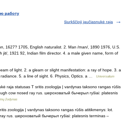
ю работу
šiurkščioji jaučiasnukė raja
 John, 1627? 1705, English naturalist. 2. Man /man/, 1890 1976, U.S.
 jit/, 1921 92, Indian film director. 4. a male given name, form of
beam of light. 2. a gleam or slight manifestation: a ray of hope. 3. a
or radiance. 5. a line of sight. 6. Physics, Optics. a …
Universalium
kė raja statusas T sritis zoologija | vardynas taksono rangas rūšis
 rough cow nosed ray rus. шероховатый бычерыл ryšiai: platesnis
imų žodynas
itis zoologija | vardynas taksono rangas rūšis atitikmenys: lot.
ray rus. шероховатый бычерыл ryšiai: platesnis terminas –