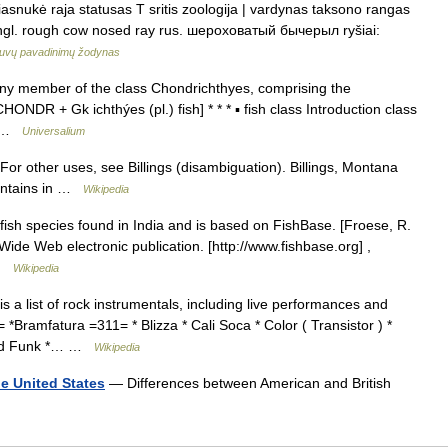
iasnukė raja statusas T sritis zoologija | vardynas taksono rangas
 angl. rough cow nosed ray rus. шероховатый бычерыл ryšiai:
uvų pavadinimų žodynas
any member of the class Chondrichthyes, comprising the
CHONDR + Gk ichthýes (pl.) fish] * * * ▪ fish class Introduction class
… …
Universalium
 For other uses, see Billings (disambiguation). Billings, Montana
ountains in …
Wikipedia
e fish species found in India and is based on FishBase. [Froese, R.
ide Web electronic publication. [http://www.fishbase.org] ,
 …
Wikipedia
s a list of rock instrumentals, including live performances and
 *Bramfatura =311= * Blizza * Cali Soca * Color ( Transistor ) *
 Old Funk *… …
Wikipedia
he United States
— Differences between American and British