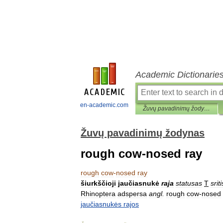
Academic Dictionarie
en-academic.com
Žuvų pavadinimų žodynas
Žuvų pavadinimų žodynas
rough cow-nosed ray
rough
cow
-
nosed
ray
šiurkščioji
jaučiasnukė
raja
statusas
T
sriti
Rhinoptera
adspersa
angl
.
rough
cow
-
nosed
jaučiasnukės
rajos