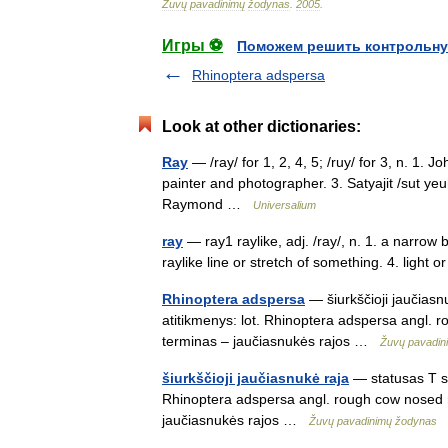
Žuvų
pavadinimų
žodynas
.
2005
.
Игры ⚽
Поможем решить контрольну
Rhinoptera adspersa
Look at other dictionaries:
Ray
— /ray/ for 1, 2, 4, 5; /ruy/ for 3, n. 1.
painter and photographer. 3. Satyajit /sut yeuh
Raymond …
Universalium
ray
— ray1 raylike, adj. /ray/, n. 1. a narrow 
raylike line or stretch of something. 4. light 
Rhinoptera adspersa
— šiurkščioji jaučiasnu
atitikmenys: lot. Rhinoptera adspersa angl.
terminas – jaučiasnukės rajos …
Žuvų pavadin
šiurkščioji jaučiasnukė raja
— statusas T sr
Rhinoptera adspersa angl. rough cow nosed 
jaučiasnukės rajos …
Žuvų pavadinimų žodynas